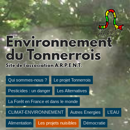
Environnement
du Tonnerrois
Site de l’association A.R.P.E.N.T.
Qui sommes-nous ?
Le projet Tonnerrois
Pesticides : un danger
Les Alternatives
La Forêt en France et dans le monde
CLIMAT-ENVIRONNEMENT
Autres Energies
L’EAU
Alimentation
Les projets nuisibles
Démocratie