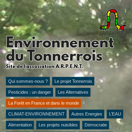
Environnement
du Tonnerrois
Site de l’association A.R.P.E.N.T.
Qui sommes-nous ?
Le projet Tonnerrois
Pesticides : un danger
Les Alternatives
La Forêt en France et dans le monde
CLIMAT-ENVIRONNEMENT
Autres Energies
L’EAU
Alimentation
Les projets nuisibles
Démocratie