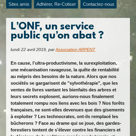
Sites amis
Adhérer, Re-Cotiser
Contactez-nous
L’ONF, un service
public qu’on abat ?
lundi 22 avril 2019
,
par
Association ARPENT
En cause, l’ultra-productivisme, la surexploitation,
une mécanisation ravageuse, la quête de rentabilité
au mépris des besoins de la nature. Alors que nos
sociétés se gargarisent de "sylvothérapie", que les
ventes de livres vantant les bienfaits des arbres et
leurs secrets explosent, aurions-nous finalement
totalement rompu nos liens avec les bois ? Nos forêts
françaises, ne sont-elles devenues que des gisements
à exploiter ? Les technocrates, ont-ils remplacé les
bûcherons ? Face au drame qui se joue, des gardes-
forestiers tentent de s’élever contre les financiers et