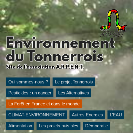
Environnement
du Tonnerrois
Site de l’association A.R.P.E.N.T.
Qui sommes-nous ?
Le projet Tonnerrois
Pesticides : un danger
Les Alternatives
La Forêt en France et dans le monde
CLIMAT-ENVIRONNEMENT
Autres Energies
L’EAU
Alimentation
Les projets nuisibles
Démocratie