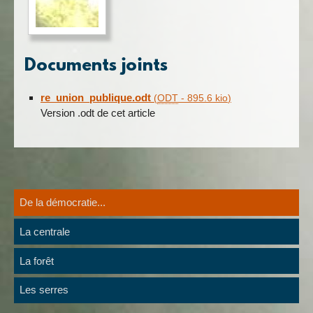
Documents joints
re_union_publique.odt
(
ODT
-
895.6 kio
)
Version .odt de cet article
De la démocratie...
La centrale
La forêt
Les serres