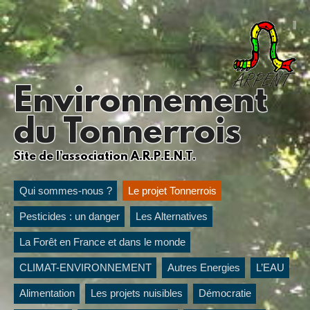
Environnement
du Tonnerrois
Site de l’association A.R.P.E.N.T.
Qui sommes-nous ?
Le projet Tonnerrois
Pesticides : un danger
Les Alternatives
La Forêt en France et dans le monde
CLIMAT-ENVIRONNEMENT
Autres Energies
L’EAU
Alimentation
Les projets nuisibles
Démocratie