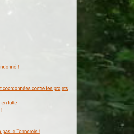
andonné !
t coordonnées contre les projets
 en lutte
 !
 pas le Tonnerois !