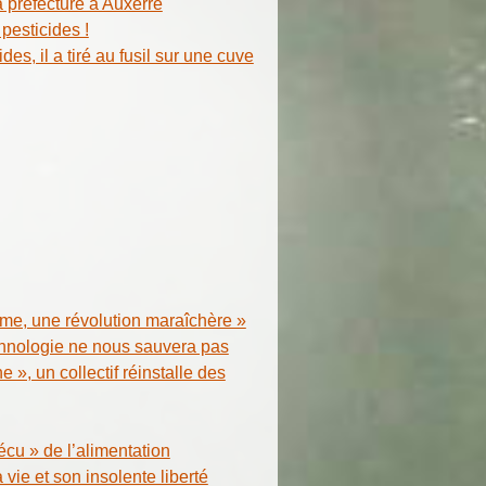
a préfecture à Auxerre
pesticides !
es, il a tiré au fusil sur une cuve
sme, une révolution maraîchère »
chnologie ne nous sauvera pas
 », un collectif réinstalle des
cu » de l’alimentation
 vie et son insolente liberté