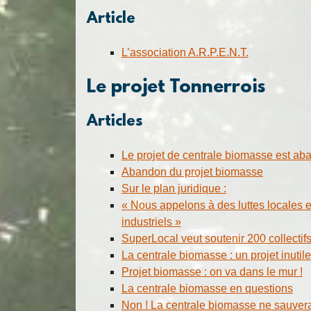
Article
L’association A.R.P.E.N.T.
Le projet Tonnerrois
Articles
Le projet de centrale biomasse est ab
Abandon du projet biomasse
Sur le plan juridique :
« Nous appelons à des luttes locales e
industriels »
SuperLocal veut soutenir 200 collectifs
La centrale biomasse : un projet inutile
Projet biomasse : on va dans le mur !
La centrale biomasse en questions
Non ! La centrale biomasse ne sauvera