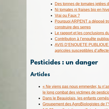
Des tonnes de tomates jetées 
Ni tomates ni fraises bio en hiv
Vrai ou Faux ?
Pourquoi ARPENT a déposé troi
construire des serres
Le rapport et les conclusions 
Contribution à l’enquête publiq
AVIS D’ENQUETE PUBLIQUE rela
agricoles susceptibles d’affect
Pesticides : un danger
Articles
« Ne viens pas nous emmerder, tu n’as 
le long combat des victimes de pestici
Dans le Beaujolais, les enfants cernés
Groupement des AgroBiologistes de l’