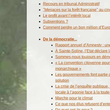
Recours en tribunal Administratif
"Menaces sur la forêt française" au
Le profit avant l’intérêt local
Subventions ?
Comment perdre un bon million d’Euro
De la démocratie...
Rapport annuel d’Amnesty : une
À Sainte-Soline, l’Etat déclare 
Sommes-nous toujours en démo
« La convention citoyenne pour
monarchique »
Les gouvernements font partie 
solution
La crise de l’enquête publique,
locale à l’agonie face à la tout
Marche pour le climat
Ce que nos élus refusent d’ente
De quoi ont-ils peur ?