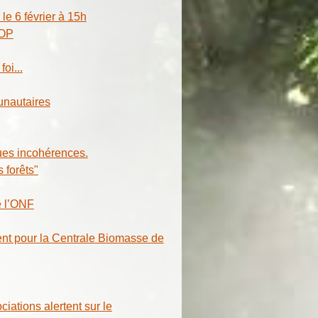
le 6 février à 15h
COP
oi...
nautaires
ues incohérences.
 forêts"
e l’ONF
nt pour la Centrale Biomasse de
iations alertent sur le