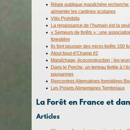
Régie publique maraîchère recherche 
alimenter les cantines scolaires
Vitis Prohibita
La renaissance de l’humain est la seu
« Semeurs de forêts » : une association
forestière
Ils font pousser des micro-forêts 100 fo
Atout bout d’Champ #2
Maraîchage, écoconstruction : les jeun
Dans le Perche, un terreau fertile à l’é
paysannes
Rencontres Alternatives forestières 
Les Projets Alimentaires Territoriaux
La Forêt en France et da
Articles