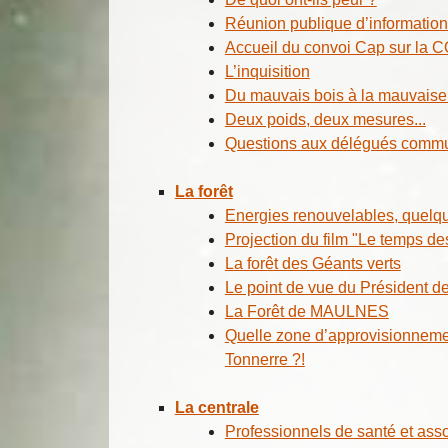
Réunion publique d’information 
Accueil du convoi Cap sur la 
L’inquisition
Du mauvais bois à la mauvaise f
Deux poids, deux mesures...
Questions aux délégués commu
La forêt
Energies renouvelables, quelq
Projection du film "Le temps des
La forêt des Géants verts
Le point de vue du Président d
La Forêt de MAULNES
Quelle zone d’approvisionneme
Tonnerre ?!
La centrale
Professionnels de santé et assoc