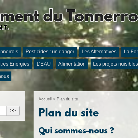
ment du Tonnerro
N.T.
onnerrois
Pesticides : un danger
Les Alternatives
La For
tres Energies
L’EAU
Alimentation
Les projets nuisibles
nous
Accueil
>
Plan du site
Plan du site
Qui sommes-nous ?