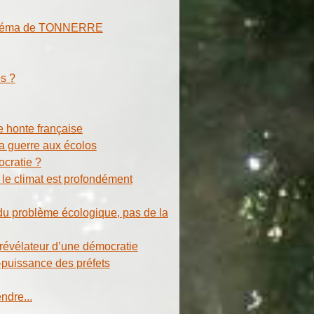
 cinéma de TONNERRE
s ?
 honte française
la guerre aux écolos
cratie ?
 le climat est profondément
du problème écologique, pas de la
 révélateur d’une démocratie
e-puissance des préfets
ndre...