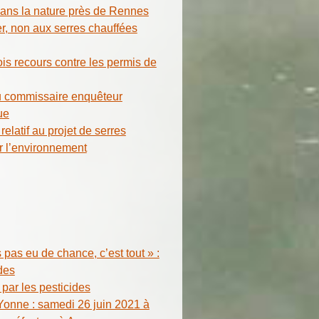
dans la nature près de Rennes
er, non aux serres chauffées
s recours contre les permis de
du commissaire enquêteur
ue
tif au projet de serres
er l’environnement
pas eu de chance, c’est tout » :
des
 par les pesticides
Yonne : samedi 26 juin 2021 à