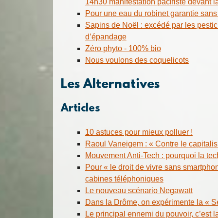
14h30 manifestation pacifiste devant l
Pour une eau du robinet garantie sans 
Sapins de Noël : excédé par les pesticid
d’épandage
Zéro phyto - 100% bio
Nous voulons des coquelicots
Les Alternatives
Articles
10 astuces pour mieux polluer !
Raoul Vaneigem : « Contre le capitali
Mouvement Anti-Tech : pourquoi la te
Pour « le droit de vivre sans smartphone
cabines téléphoniques
Le nouveau scénario Negawatt
Dans la Drôme, on expérimente la « Sé
Le principal ennemi du pouvoir, c’est la