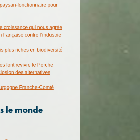
paysan-fonctionnaire pour
le croissance qui nous agrée
 française contre l’industrie
is plus riches en biodiversité
es font revivre le Perche
closion des alternatives
Bourgogne Franche-Comté
ns le monde